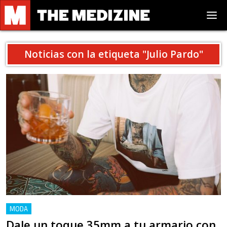
Noticias con la etiqueta "
Julio Pardo
"
MODA
Dale un toque 35mm a tu armario con