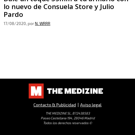
lo nuevo de Consuela Store y Julio
Pardo
17/08/2020
, por
N. WRRR
Contacto & Publicidad
|
Aviso legal
THE MEDIZINE SL, B72438583
Paseo Castellana 194, 28046 Madrid
Todos los derechos reservados ©