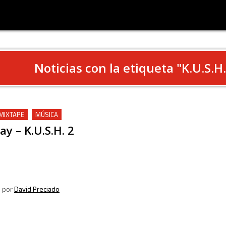
Noticias con la etiqueta "
K.U.S.H.
 MIXTAPE
MÚSICA
ay – K.U.S.H. 2
, por
David Preciado