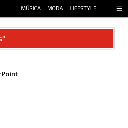
MÚSICA
MODA
LIFESTYLE
s
"
rPoint