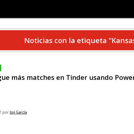
Noticias con la etiqueta "
Kansa
gue más matches en Tinder usando Powe
7
, por
Jon García