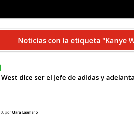
Noticias con la etiqueta "
Kanye 
West dice ser el jefe de adidas y adelan
20
, por
Clara Caamaño