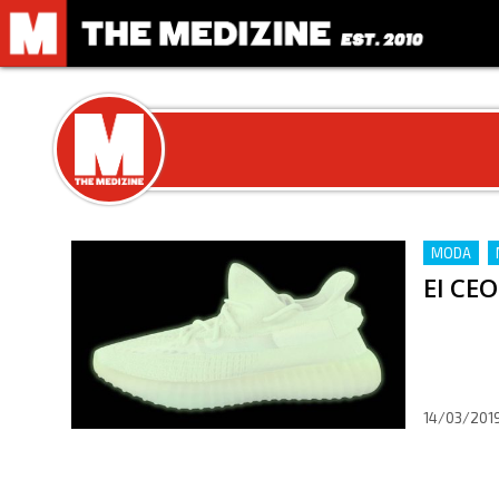
MODA
El CE
14/03/201