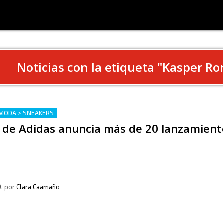
Noticias con la etiqueta "
Kasper Ro
MODA > SNEAKERS
O de Adidas anuncia más de 20 lanzamient
9
, por
Clara Caamaño