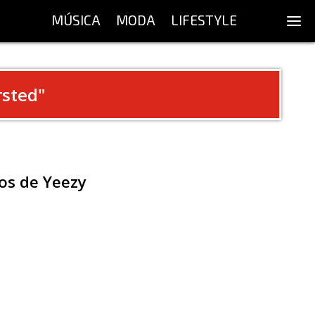
MÚSICA
MODA
LIFESTYLE
rsted
"
os de Yeezy