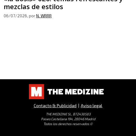
mezclas de estilos
06/07/2026
, por
N. WRRR
Contacto & Publicidad
|
Aviso legal
THE MEDIZINE SL, B72438583
Paseo Castellana 194, 28046 Madrid
Todos los derechos reservados ©