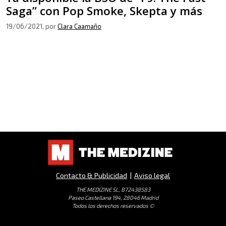
Saga” con Pop Smoke, Skepta y más
19/06/2021
, por
Clara Caamaño
Contacto & Publicidad
|
Aviso legal
THE MEDIZINE SL, B72438583
Paseo Castellana 194, 28046 Madrid
Todos los derechos reservados ©