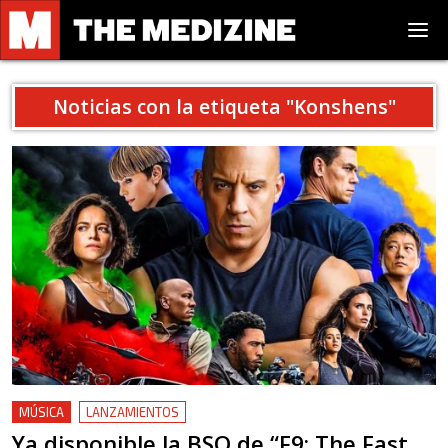
Noticias con la etiqueta "
Konshens
"
MÚSICA
LANZAMIENTOS
Ya disponible la BSO de “F9: The Fast