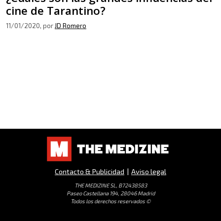
cine de Tarantino?
11/01/2020
, por
JD Romero
Contacto & Publicidad
|
Aviso legal
THE MEDIZINE SL, B72438583
Paseo Castellana 194, 28046 Madrid
Todos los derechos reservados ©