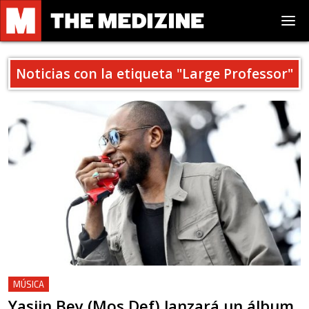
Noticias con la etiqueta "
Large Professor
"
MÚSICA
Yasiin Bey (Mos Def) lanzará un álbum