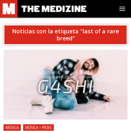
Noticias con la etiqueta "
last of a rare
breed
"
MÚSICA
MÚSICA > PICKS