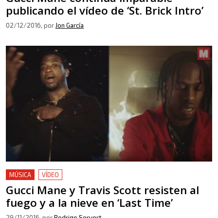
publicando el vídeo de ‘St. Brick Intro’
02/12/2016
, por
Jon García
MÚSICA
VÍDEO
Gucci Mane y Travis Scott resisten al
fuego y a la nieve en ‘Last Time’
29/11/2016
, por
Rodrigo Servert