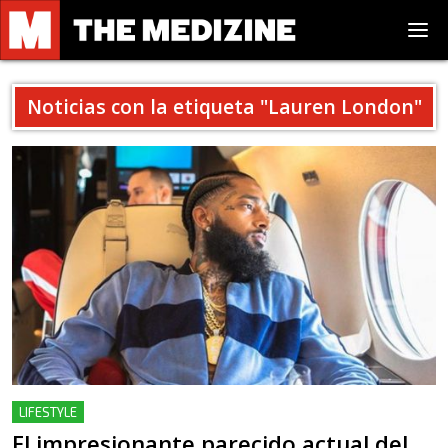
Noticias con la etiqueta "
Lauren London
"
LIFESTYLE
El impresionante parecido actual del