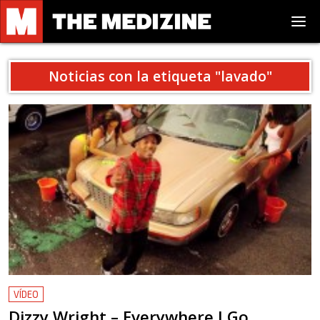
Noticias con la etiqueta "
lavado
"
VÍDEO
Dizzy Wright – Everywhere I Go