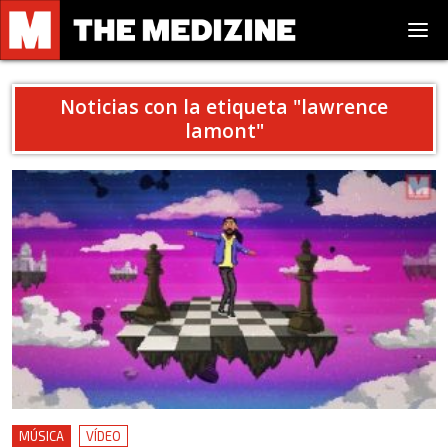
Noticias con la etiqueta "
lawrence
lamont
"
MÚSICA
VÍDEO