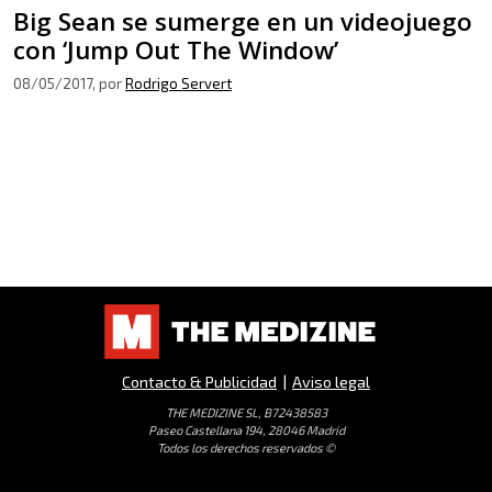
Big Sean se sumerge en un videojuego
con ‘Jump Out The Window’
08/05/2017
, por
Rodrigo Servert
Contacto & Publicidad
|
Aviso legal
THE MEDIZINE SL, B72438583
Paseo Castellana 194, 28046 Madrid
Todos los derechos reservados ©