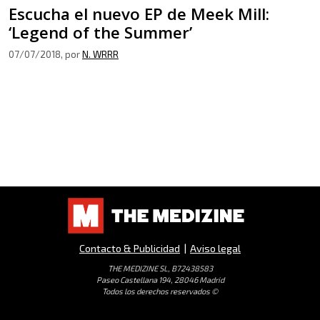
Escucha el nuevo EP de Meek Mill:
‘Legend of the Summer’
07/07/2018
, por
N. WRRR
Contacto & Publicidad
|
Aviso legal
THE MEDIZINE SL, B72438583
Paseo Castellana 194, 28046 Madrid
Todos los derechos reservados ©