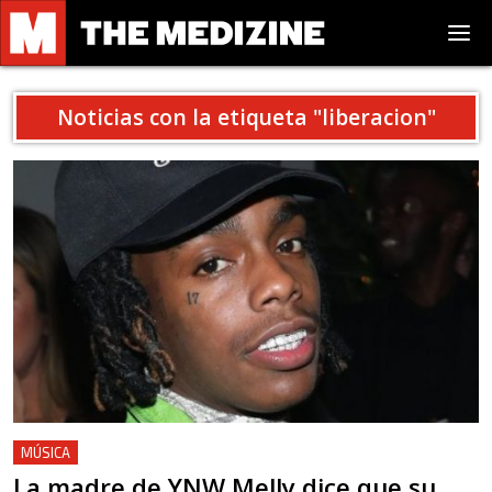
Noticias con la etiqueta "
liberacion
"
MÚSICA
La madre de YNW Melly dice que su