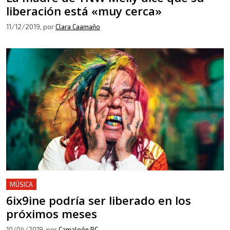
liberación está «muy cerca»
11/12/2019
, por
Clara Caamaño
MÚSICA
6ix9ine podría ser liberado en los
próximos meses
10/04/2019
, por
Camaleón RC