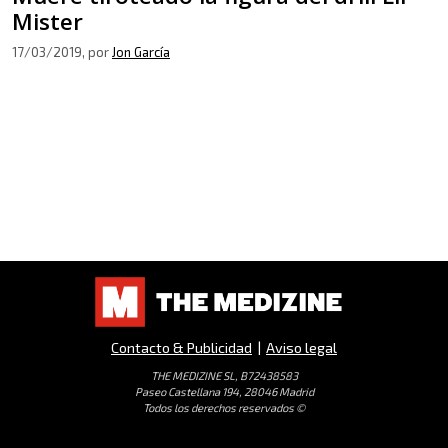
Mister
17/03/2019
, por
Jon García
Contacto & Publicidad
|
Aviso legal
THE MEDIZINE SL, B72438583
Paseo Castellana 194, 28046 Madrid
Todos los derechos reservados ©