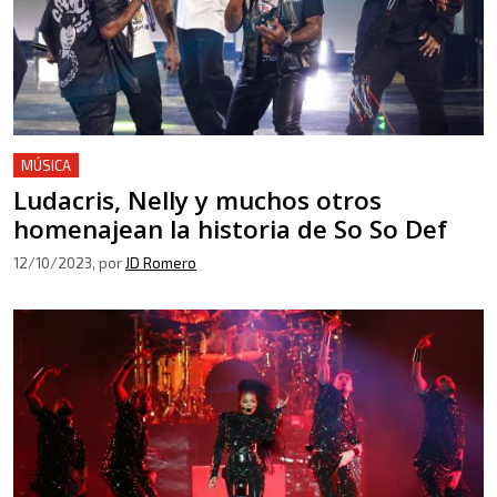
MÚSICA
Ludacris, Nelly y muchos otros
homenajean la historia de So So Def
12/10/2023
, por
JD Romero