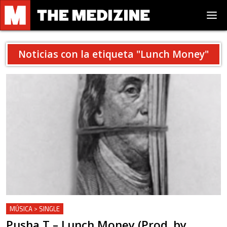
Noticias con la etiqueta "
Lunch Money
"
MÚSICA > SINGLE
Pusha T – Lunch Money (Prod. by