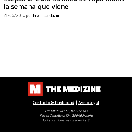
la semana que viene
21/06/2017
, por
Erwin Landázuri
Contacto & Publicidad
|
Aviso legal
THE MEDIZINE SL, B72438583
Paseo Castellana 194, 28046 Madrid
Todos los derechos reservados ©