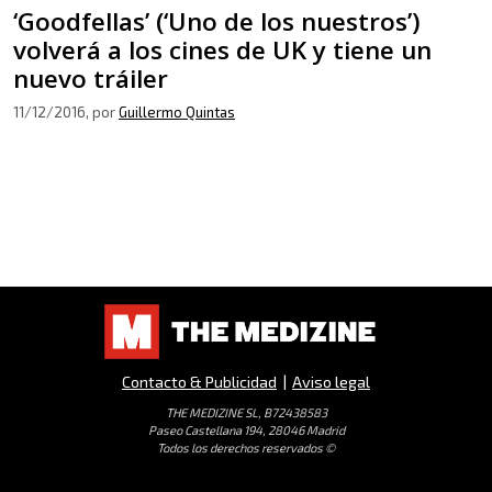
‘Goodfellas’ (‘Uno de los nuestros’)
volverá a los cines de UK y tiene un
nuevo tráiler
11/12/2016
, por
Guillermo Quintas
Contacto & Publicidad
|
Aviso legal
THE MEDIZINE SL, B72438583
Paseo Castellana 194, 28046 Madrid
Todos los derechos reservados ©