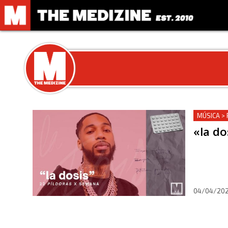
MÚSICA > 
«la do
04/04/20