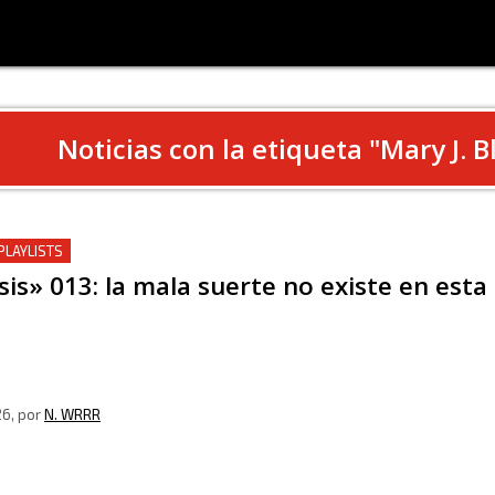
Noticias con la etiqueta "
Mary J. B
PLAYLISTS
sis» 013: la mala suerte no existe en esta
26
, por
N. WRRR