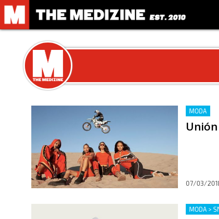
MODA
Unión
07/03/201
MODA > S