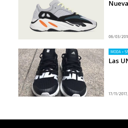
Nueva
06/03/201
MODA > S
Las U
17/11/2017