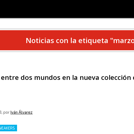
Noticias con la etiqueta "
marz
 entre dos mundos en la nueva colección
8
, por
Iván Álvarez
NEAKERS