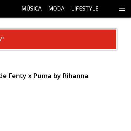
MÚSICA
MODA
LIFESTYLE
o
"
 de Fenty x Puma by Rihanna