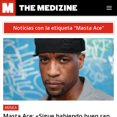
Noticias con la etiqueta "
Masta Ace
"
MÚSICA
Masta Ace: «Sigue habiendo buen rap,