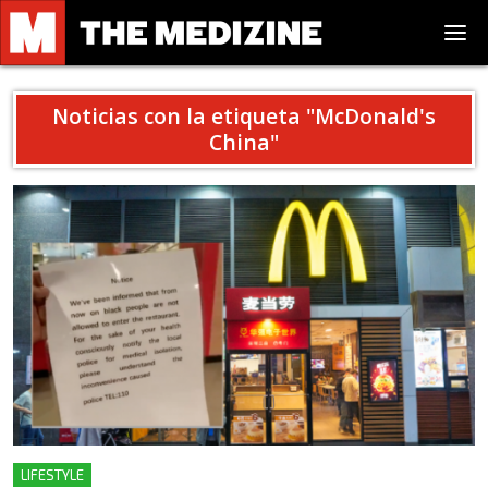
Noticias con la etiqueta "
McDonald's
China
"
LIFESTYLE