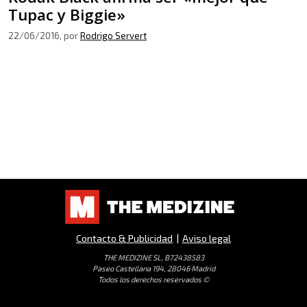
Tupac y Biggie»
22/06/2016
, por
Rodrigo Servert
Contacto & Publicidad
|
Aviso legal
THE MEDIZINE SL, B72438583
Paseo Castellana 194, 28046 Madrid
Todos los derechos reservados ©