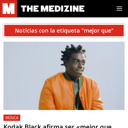
Noticias con la etiqueta "
mejor que
"
MÚSICA
Kodak Black afirma ser «mejor que