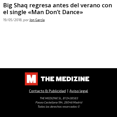
Big Shaq regresa antes del verano con
el single «Man Don’t Dance»
19/05/2018
, por
Jon García
Contacto & Publicidad
|
Aviso legal
THE MEDIZINE SL, B72438583
Paseo Castellana 194, 28046 Madrid
Todos los derechos reservados ©