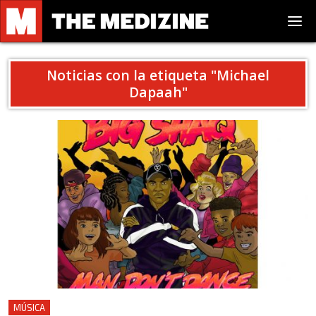
Noticias con la etiqueta "
Michael
Dapaah
"
MÚSICA