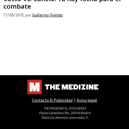
combate
17/08/2015
, por
Guillermo Quintas
Contacto & Publicidad
|
Aviso legal
THE MEDIZINE SL, B72438583
Paseo Castellana 194, 28046 Madrid
Todos los derechos reservados ©