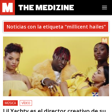
Noticias con la etiqueta "
millicent hailes
"
MÚSICA
VÍDEO
Lil Yachty es el director creativo de su