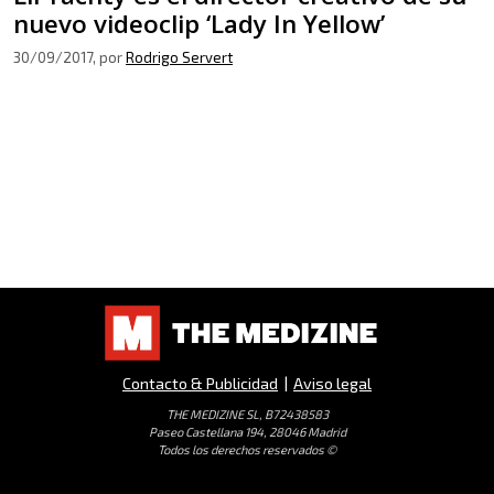
nuevo videoclip ‘Lady In Yellow’
30/09/2017
, por
Rodrigo Servert
Contacto & Publicidad
|
Aviso legal
THE MEDIZINE SL, B72438583
Paseo Castellana 194, 28046 Madrid
Todos los derechos reservados ©