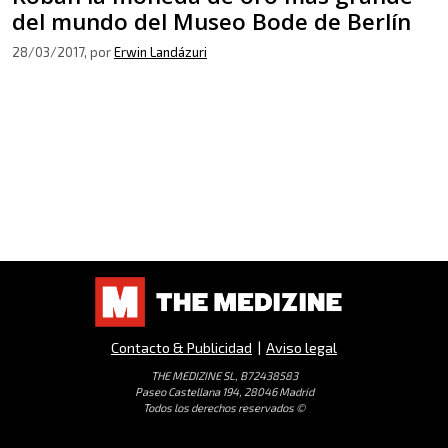
del mundo del Museo Bode de Berlín
28/03/2017
, por
Erwin Landázuri
Contacto & Publicidad
|
Aviso legal
THE MEDIZINE SL, B72438583
Paseo Castellana 194, 28046 Madrid
Todos los derechos reservados ©