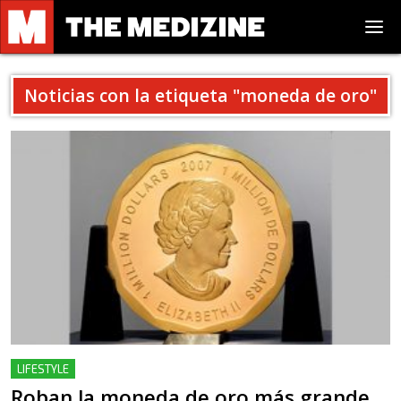
Noticias con la etiqueta "
moneda de oro
"
LIFESTYLE
Roban la moneda de oro más grande