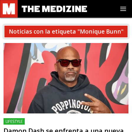
Noticias con la etiqueta "
Monique Bunn
"
LIFESTYLE
Damon Dash se enfrenta a una nueva