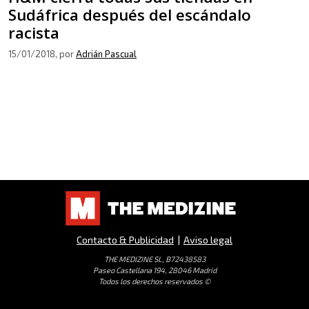
Sudáfrica después del escándalo
racista
15/01/2018
, por
Adrián Pascual
Contacto & Publicidad
|
Aviso legal
THE MEDIZINE SL, B72438583
Paseo Castellana 194, 28046 Madrid
Todos los derechos reservados ©