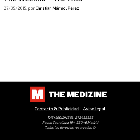
27/05/2015
, por
Christian Mármol Pérez
Contacto & Publicidad
|
Aviso legal
THE MEDIZINE SL, B72438583
Paseo Castellana 194, 28046 Madrid
Todos los derechos reservados ©