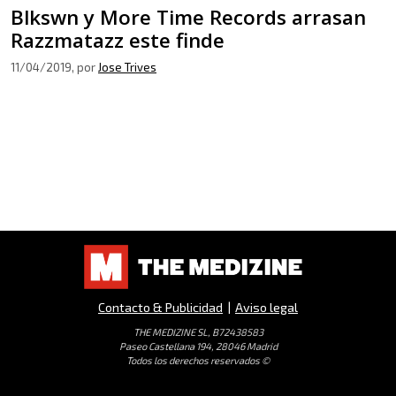
Blkswn y More Time Records arrasan
Razzmatazz este finde
11/04/2019
, por
Jose Trives
Contacto & Publicidad
|
Aviso legal
THE MEDIZINE SL, B72438583
Paseo Castellana 194, 28046 Madrid
Todos los derechos reservados ©