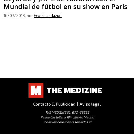
Mundial de fútbol en su show en París
16/07/2018
, por
Erwin Landázuri
Contacto & Publicidad
|
Aviso legal
THE MEDIZINE SL, B72438583
Paseo Castellana 194, 28046 Madrid
Todos los derechos reservados ©