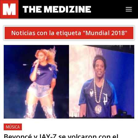
Noticias con la etiqueta "
Mundial 2018
"
MÚSICA
Beyoncé y JAY-Z se volcaron con el