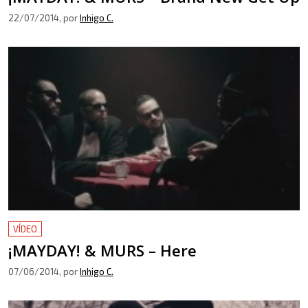
22/07/2014
, por
Inhigo C.
VÍDEO
¡MAYDAY! & MURS – Here
07/06/2014
, por
Inhigo C.