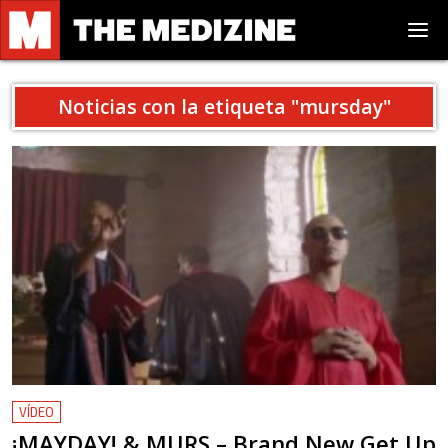
Noticias con la etiqueta "
mursday
"
VÍDEO
¡MAYDAY! & MURS – Brand New Get Up