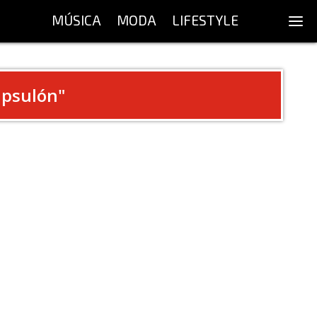
MÚSICA
MODA
LIFESTYLE
apsulón
"