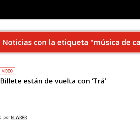
Noticias con la etiqueta "
música de c
VÍDEO
Billete están de vuelta con ‘Trå’
6
, por
N. WRRR