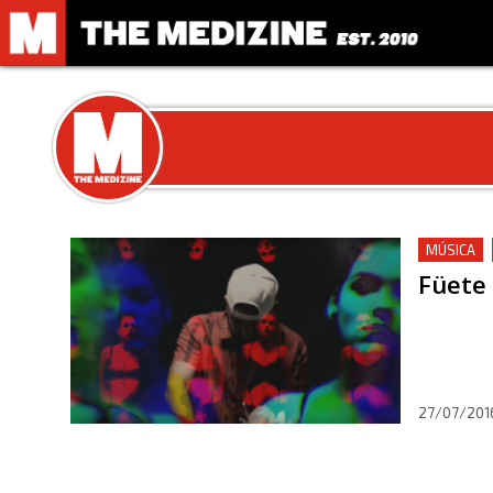
MÚSICA
Füete 
27/07/201