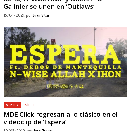
Galinier se unen en ‘Outlaws’
15/04/2021
, por
Juan Villain
MÚSICA
VÍDEO
MDE Click regresan a lo clásico en el
videoclip de ‘Espera’
30/05/2019
, por
Jose Trives