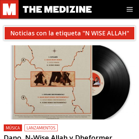
Noticias con la etiqueta "
N WISE ALLAH
"
MÚSICA
LANZAMIENTOS
Dano, N-Wise Allah y Dheformer