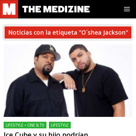
Noticias con la etiqueta "
O´shea Jackson
"
LIFESTYLE > CINE & TV
LIFESTYLE
Ice Cube y su hijo podrían