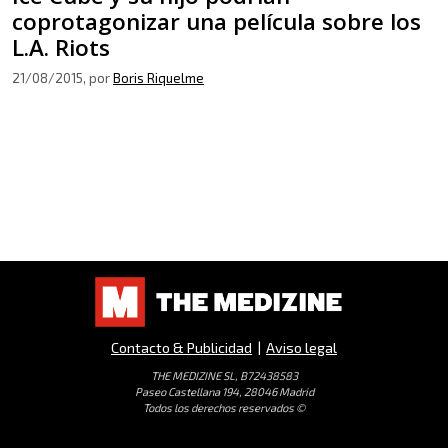
coprotagonizar una película sobre los
L.A. Riots
21/08/2015
, por
Boris Riquelme
Contacto & Publicidad
|
Aviso legal
THE MEDIZINE SL, B72438583
Paseo Castellana 194, 28046 Madrid
Todos los derechos reservados ©