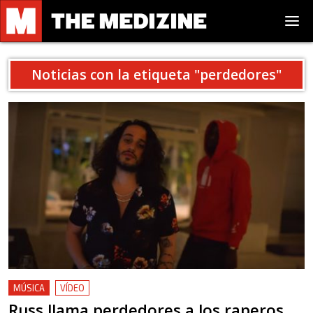
Noticias con la etiqueta "
perdedores
"
MÚSICA
VÍDEO
Russ llama perdedores a los raperos