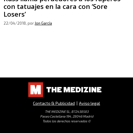
con tatuajes en la cara con ‘Sore
Losers’
22/04/2018
, por
Jon García
Contacto & Publicidad
|
Aviso legal
THE MEDIZINE SL, B72438583
Paseo Castellana 194, 28046 Madrid
Todos los derechos reservados ©