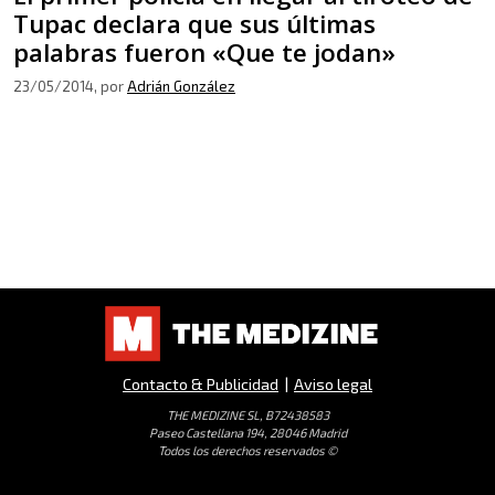
Tupac declara que sus últimas
palabras fueron «Que te jodan»
23/05/2014
, por
Adrián González
Contacto & Publicidad
|
Aviso legal
THE MEDIZINE SL, B72438583
Paseo Castellana 194, 28046 Madrid
Todos los derechos reservados ©