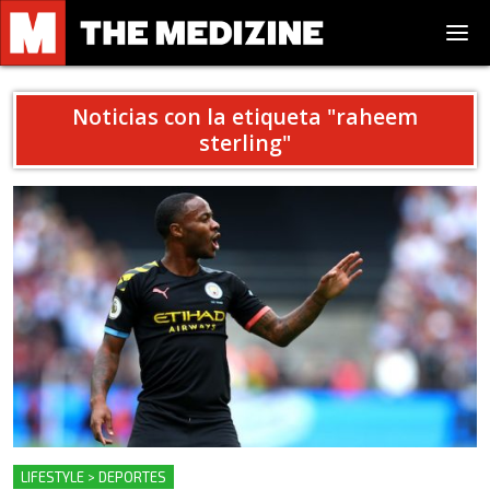
Noticias con la etiqueta "
raheem
sterling
"
LIFESTYLE > DEPORTES