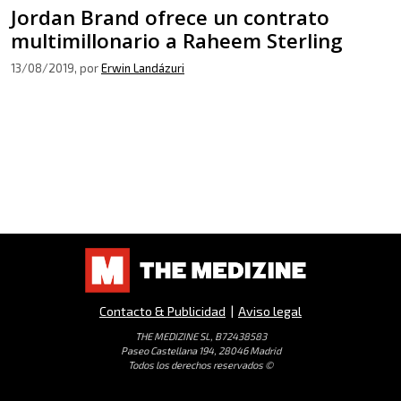
Jordan Brand ofrece un contrato
multimillonario a Raheem Sterling
13/08/2019
, por
Erwin Landázuri
Contacto & Publicidad
|
Aviso legal
THE MEDIZINE SL, B72438583
Paseo Castellana 194, 28046 Madrid
Todos los derechos reservados ©