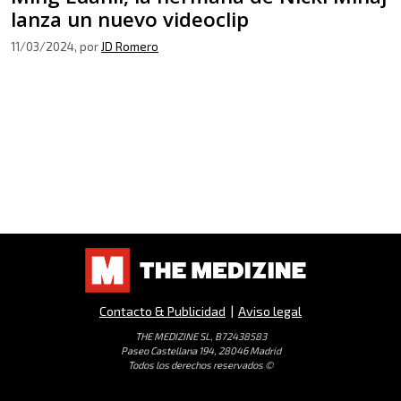
lanza un nuevo videoclip
11/03/2024
, por
JD Romero
Contacto & Publicidad
|
Aviso legal
THE MEDIZINE SL, B72438583
Paseo Castellana 194, 28046 Madrid
Todos los derechos reservados ©