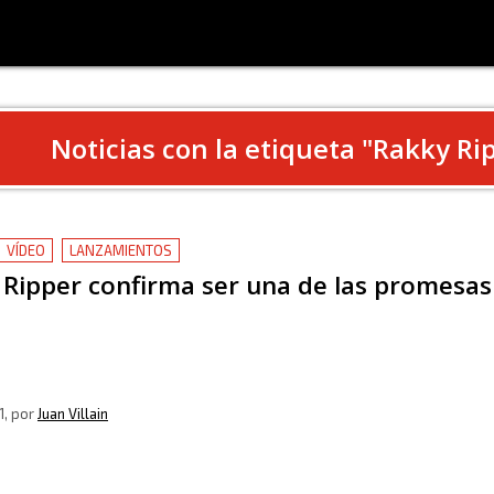
Noticias con la etiqueta "
Rakky Ri
VÍDEO
LANZAMIENTOS
Ripper confirma ser una de las promesas
1
, por
Juan Villain