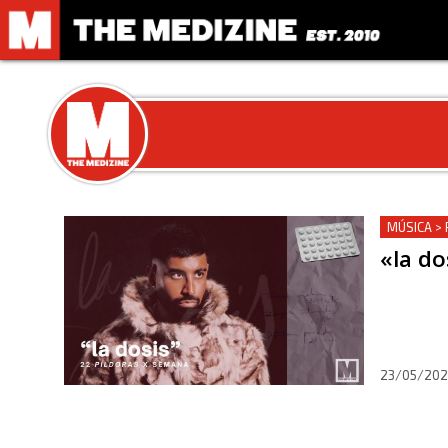
MÚSICA > 
«la do
23/05/20