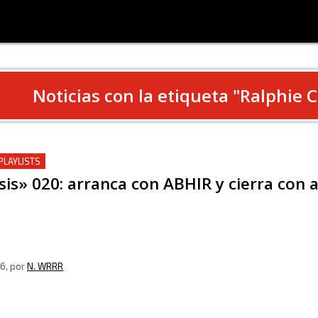
Noticias con la etiqueta "
Ralphie 
PLAYLISTS
sis» 020: arranca con ABHIR y cierra con
26
, por
N. WRRR