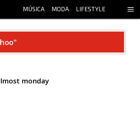
MÚSICA
MODA
LIFESTYLE
Choo
"
 almost monday