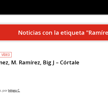
Noticias con la etiqueta "
Ramíre
VÍDEO
ez, M. Ramírez, Big J – Córtale
4
, por
Inhigo C.