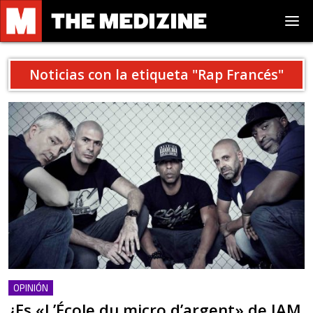
Noticias con la etiqueta "
Rap Francés
"
OPINIÓN
¿Es «L’École du micro d’argent» de IAM