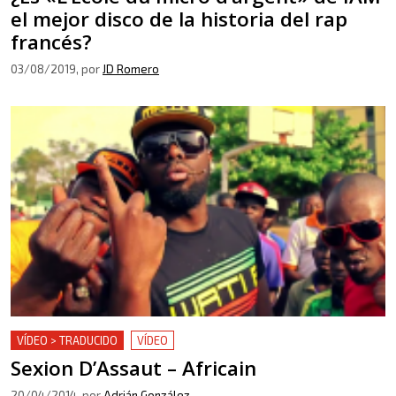
el mejor disco de la historia del rap
francés?
03/08/2019
, por
JD Romero
VÍDEO > TRADUCIDO
VÍDEO
Sexion D’Assaut – Africain
20/04/2014
, por
Adrián González