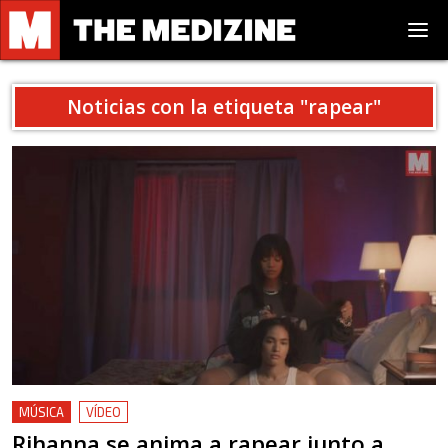
Noticias con la etiqueta "
rapear
"
MÚSICA
VÍDEO
Rihanna se anima a rapear junto a