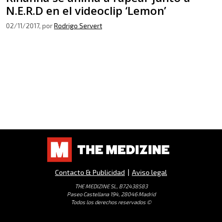
N.E.R.D en el videoclip ‘Lemon’
02/11/2017
, por
Rodrigo Servert
Contacto & Publicidad
|
Aviso legal
THE MEDIZINE SL, B72438583
Paseo Castellana 194, 28046 Madrid
Todos los derechos reservados ©