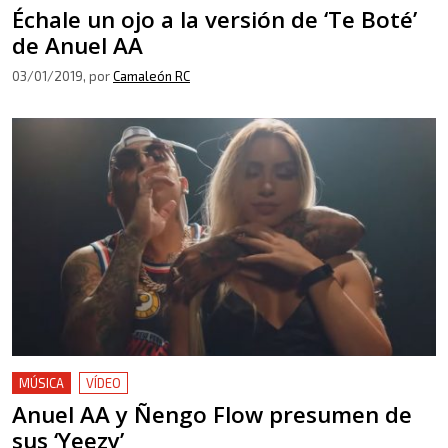
Échale un ojo a la versión de ‘Te Boté’
de Anuel AA
03/01/2019
, por
Camaleón RC
MÚSICA
VÍDEO
Anuel AA y Ñengo Flow presumen de
sus ‘Yeezy’