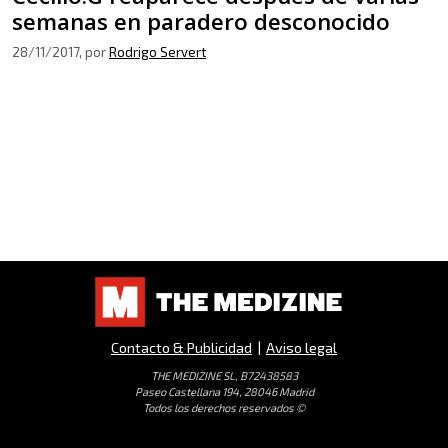
semanas en paradero desconocido
28/11/2017
, por
Rodrigo Servert
Contacto & Publicidad
|
Aviso legal
THE MEDIZINE SL, B72438583
Paseo Castellana 194, 28046 Madrid
Todos los derechos reservados ©