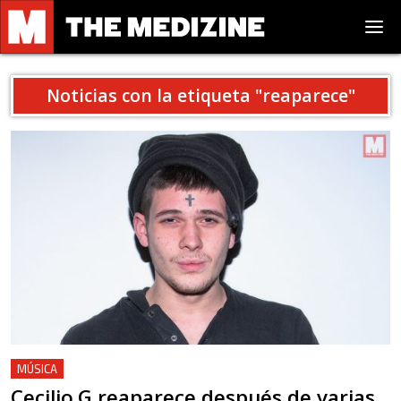
Noticias con la etiqueta "
reaparece
"
MÚSICA
Cecilio.G reaparece después de varias